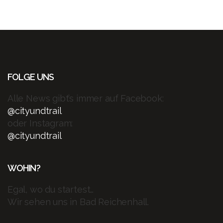
FOLGE UNS
Alle News gibt’s immer auf Facebook:
@cityundtrail
oder Instagram:
@cityundtrail
WOHIN?
Egal, wo du startest…
Wir sehen uns in Bad Reichenhall.