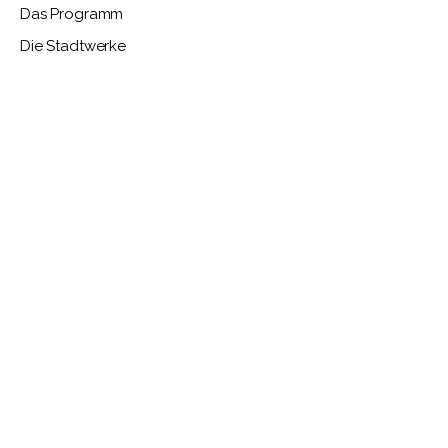
Das Programm
Die Stadtwerke
N U
N