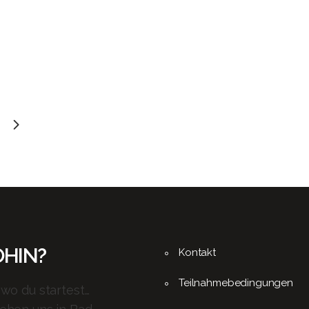
HIN?
Kontakt
Teilnahmebedingungen
 wo du startest…