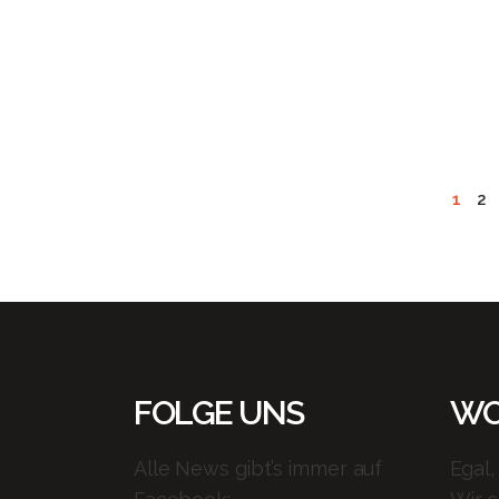
RUN – DIE
ZWEITE
READ MORE
1
2
FOLGE UNS
WO
Alle News gibt’s immer auf
Egal,