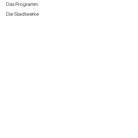
Das Programm
Die Stadtwerke
N U
N