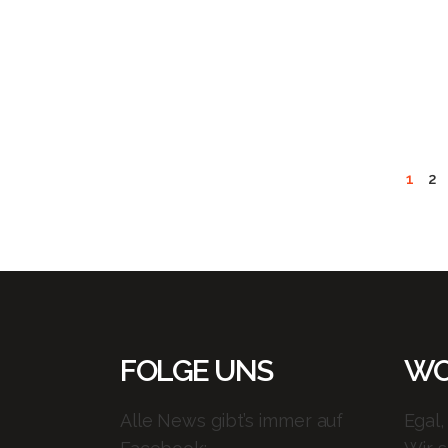
RUN – DIE
ZWEITE
READ MORE
1
2
FOLGE UNS
WO
Alle News gibt’s immer auf
Egal,