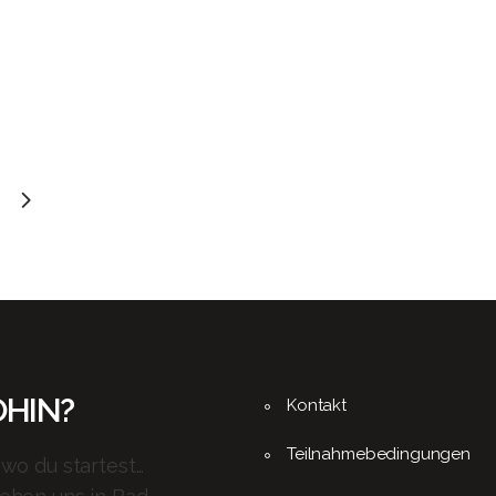
HIN?
Kontakt
Teilnahmebedingungen
 wo du startest…