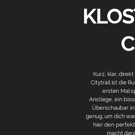
KLOS
C
Kurz, klar, direk
Citytrail ist die R
ersten Mal s
Anstiege, ein biss
Überschaubar in
genug, um dich wach
hier den perfekt
macht dara