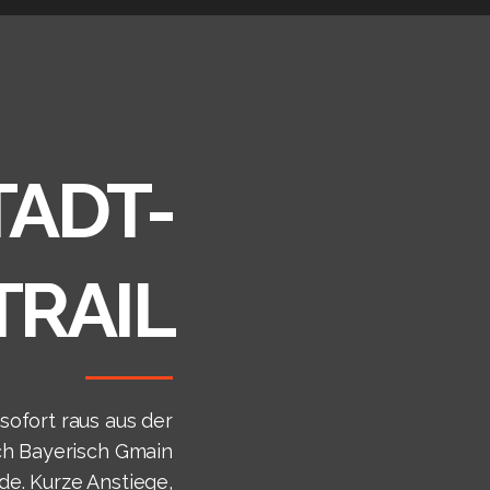
TADT-
TRAIL
sofort raus aus der
urch Bayerisch Gmain
de. Kurze Anstiege,