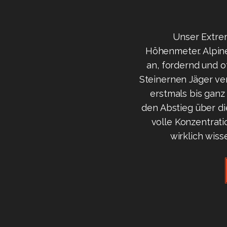
Unser Extrem
Höhenmeter. Alpin
an, fordernd und o
Steinernen Jäger ver
erstmals bis ganz 
den Abstieg über di
volle Konzentratio
wirklich wiss