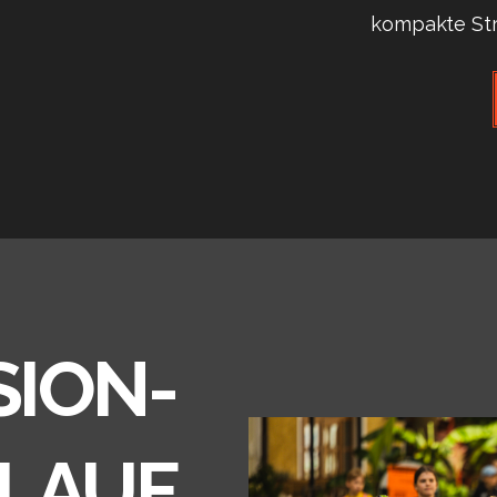
kompakte Str
SION-
LAUF