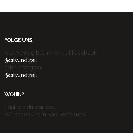
FOLGE UNS
Alle News gibt’s immer auf Facebook:
@cityundtrail
oder Instagram:
@cityundtrail
WOHIN?
Egal, wo du startest…
Wir sehen uns in Bad Reichenhall.