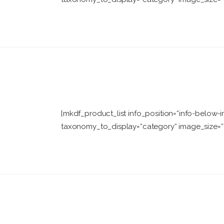
[mkdf_product_list info_position=“info-belo
taxonomy_to_display=“category“ image_size=““