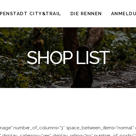
PENSTADT CITY&TRAIL
DIE RENNEN
ANMELD
SHOP LIST
w-image“ number_of_columns=“3″ space_between_items=“normal“ 
 display_category=“yes“ display_rating=“no“ number_of_posts=“