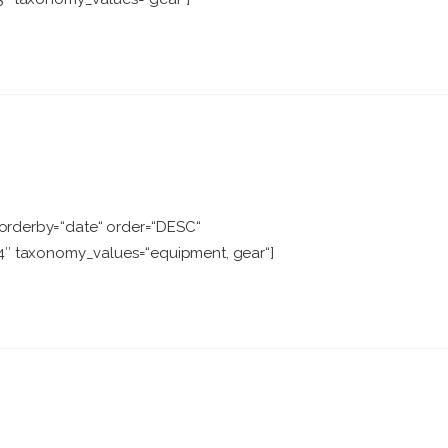
orderby=“date“ order=“DESC“
“4″ taxonomy_values=“equipment, gear“]