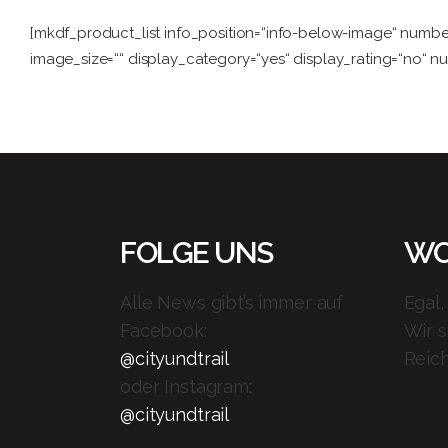
[mkdf_product_list info_position=“info-below-image“ num
image_size=““ display_category=“yes“ display_rating=“no“ 
FOLGE UNS
WO
Alle News gibt’s immer auf
Egal,
Facebook:
Wir 
@cityundtrail
Reich
oder Instagram:
@cityundtrail