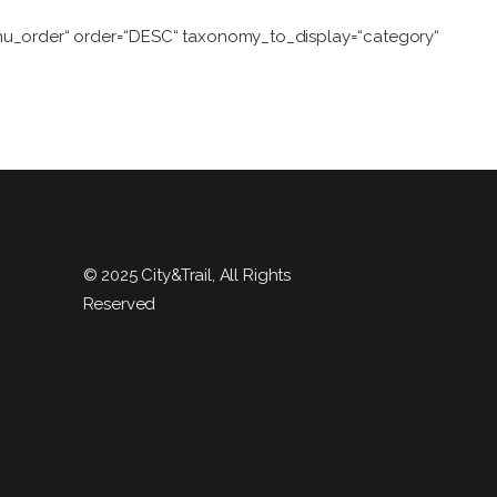
nu_order“ order=“DESC“ taxonomy_to_display=“category“
© 2025 City&Trail, All Rights
Reserved