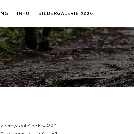
UNG
INFO
BILDERGALERIE 2026
orderby=“date“ order=“ASC“
3″ taxonomy_values=“gear“]