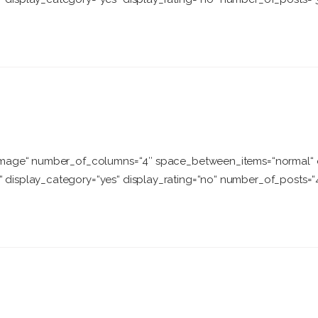
w-image“ number_of_columns=“4″ space_between_items=“normal“ 
 display_category=“yes“ display_rating=“no“ number_of_posts=