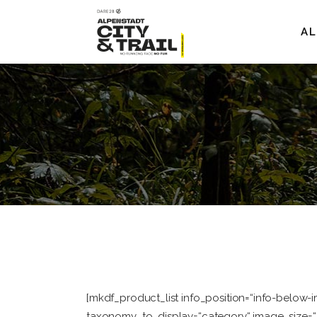
AL
[mkdf_product_list info_position=“info-belo
taxonomy_to_display=“category“ image_size=““