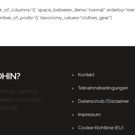
ber_of_columns=“5″ space_between_items=“normal“ orderby=“me
number_of_posts=“5″ taxonomy_values=“clothes, gear“]
HIN?
Kontakt
Teilnahmebedingungen
 wo du startest…
sehen uns in Bad
Datenschutz/Disclaimer
enhall.
Impressum
Cookie-Richtlinie (EU)